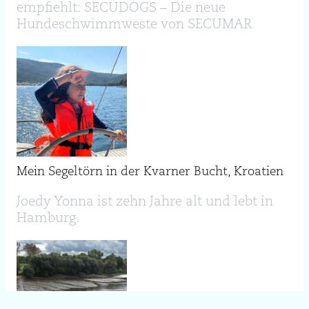
empfiehlt: SECUDOGS – Die neue
Hundeschwimmweste von SECUMAR
Mein Segeltörn in der Kvarner Bucht, Kroatien
Joedy Yonna ist zehn Jahre alt und lebt in
Hamburg.