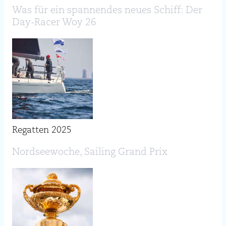
Was für ein spannendes neues Schiff: Der
Day-Racer Woy 26
Regatten 2025
Nordseewoche, Sailing Grand Prix