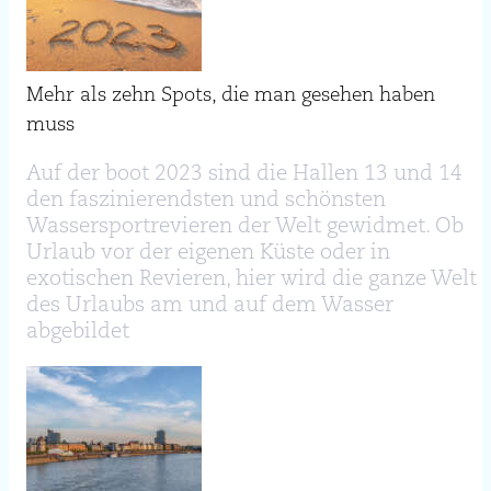
Mehr als zehn Spots, die man gesehen haben
muss
Auf der boot 2023 sind die Hallen 13 und 14
den faszinierendsten und schönsten
Wassersportrevieren der Welt gewidmet. Ob
Urlaub vor der eigenen Küste oder in
exotischen Revieren, hier wird die ganze Welt
des Urlaubs am und auf dem Wasser
abgebildet