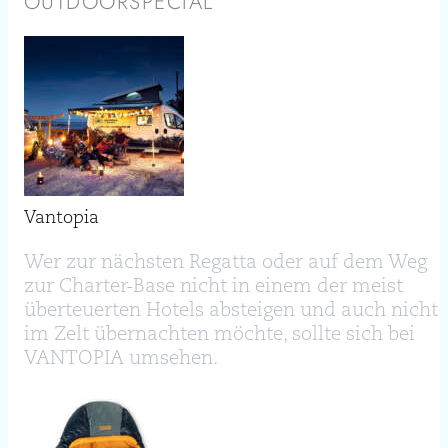
OUTDOORSPECIAL
Vantopia
Wer zur nächsten Regatta oder auf dem Weg
zur Charter-Base nicht in einem der meist
überteuerten Hotels absteigen und auch nicht
im Zelt übernachten möchte, sollte sich bei
VANTOPIA umsehen.