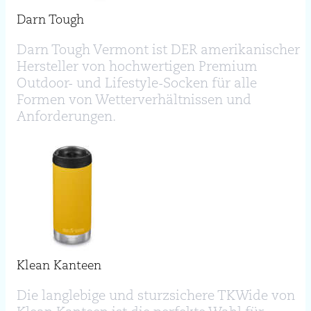
Darn Tough
Darn Tough Vermont ist DER amerikanischer
Hersteller von hochwertigen Premium
Outdoor- und Lifestyle-Socken für alle
Formen von Wetterverhältnissen und
Anforderungen.
Klean Kanteen
Die langlebige und sturzsichere TKWide von