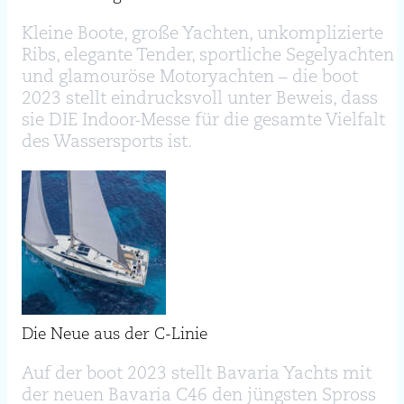
Kleine Boote, große Yachten, unkomplizierte
Ribs, elegante Tender, sportliche Segelyachten
und glamouröse Motoryachten – die boot
2023 stellt eindrucksvoll unter Beweis, dass
sie DIE Indoor-Messe für die gesamte Vielfalt
des Wassersports ist.
Die Neue aus der C-Linie
Auf der boot 2023 stellt Bavaria Yachts mit
der neuen Bavaria C46 den jüngsten Spross